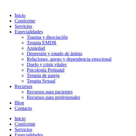
Ir
al
Inicio
contenido
Conóceme
Servicios
Especialidades
Trauma y disociación
Terapia EMDR
Ansiedad
Depresión y estado de ánimo
Relaciones, apego y dependencia emocional
Duelo y crisis vitales
Psicología Perinatal
Terapia de pareja
Terapia Sexual
Recursos
Recursos para pacientes
Recursos para profesionales
Blog
Contacto
Inicio
Conóceme
Servicios
Especialidades