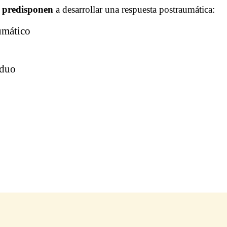
s predisponen
a desarrollar una respuesta postraumática:
umático
iduo