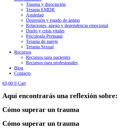
Trauma y disociación
Terapia EMDR
Ansiedad
Depresión y estado de ánimo
Relaciones, apego y dependencia emocional
Duelo y crisis vitales
Psicología Perinatal
Terapia de pareja
Terapia Sexual
Recursos
Recursos para pacientes
Recursos para profesionales
Blog
Contacto
€
0,00
0
Cart
Aquí encontrarás una reflexión sobre:
Cómo superar un trauma
Cómo superar un trauma