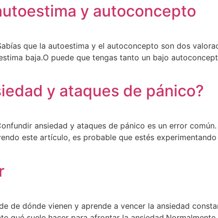
 autoestima y autoconcepto
¿Sabías que la autoestima y el autoconcepto son dos valo
stima baja.O puede que tengas tanto un bajo autoconcepto
siedad y ataques de pánico?
onfundir ansiedad y ataques de pánico es un error común. D
eyendo este artículo, es probable que estés experimentando
r
nde de dónde vienen y aprende a vencer la ansiedad const
nte qué suele hacer para afrontar la ansiedad.Normalmente,