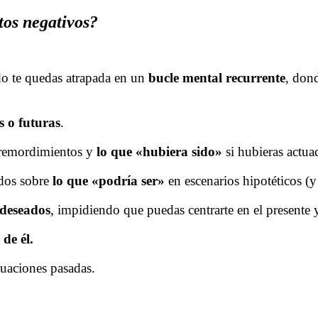
os negativos?
o te quedas atrapada en un
bucle mental recurrente
, dond
s o futuras
.
 remordimientos y
lo que «hubiera sido»
si hubieras actua
dos sobre
lo que «podría ser»
en escenarios hipotéticos (y 
ndeseados
, impidiendo que puedas centrarte en el presente 
de él.
tuaciones pasadas.