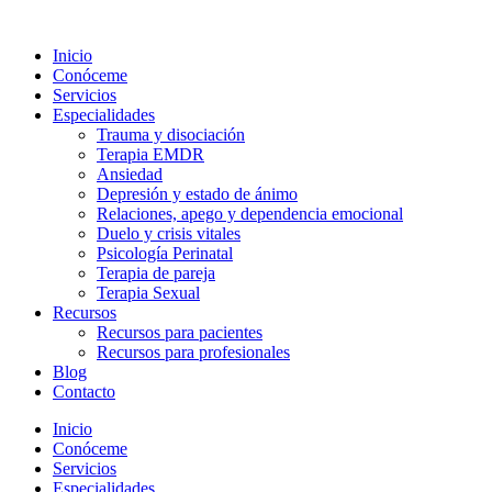
Ir
al
Inicio
contenido
Conóceme
Servicios
Especialidades
Trauma y disociación
Terapia EMDR
Ansiedad
Depresión y estado de ánimo
Relaciones, apego y dependencia emocional
Duelo y crisis vitales
Psicología Perinatal
Terapia de pareja
Terapia Sexual
Recursos
Recursos para pacientes
Recursos para profesionales
Blog
Contacto
Inicio
Conóceme
Servicios
Especialidades