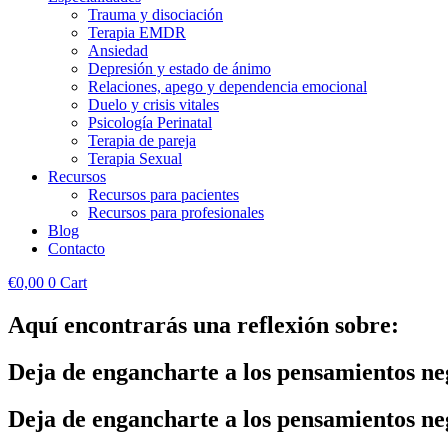
Trauma y disociación
Terapia EMDR
Ansiedad
Depresión y estado de ánimo
Relaciones, apego y dependencia emocional
Duelo y crisis vitales
Psicología Perinatal
Terapia de pareja
Terapia Sexual
Recursos
Recursos para pacientes
Recursos para profesionales
Blog
Contacto
€
0,00
0
Cart
Aquí encontrarás una reflexión sobre:
Deja de engancharte a los pensamientos neg
Deja de engancharte a los pensamientos neg