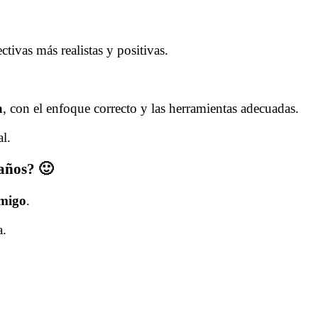
ivas más realistas y positivas.
a
, con el enfoque correcto y las herramientas adecuadas.
l.
 años? 🙂
nmigo
.
a.