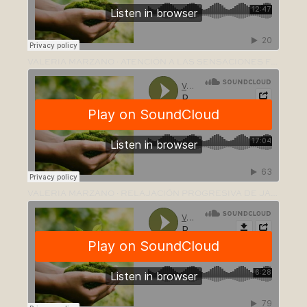
VALERIA MARZANO
·
ATENCIÓN A LAS SENSACIONES FÍSICAS | VALERIAMARZANOPSICO.COM
VALERIA MARZANO
·
RELAJACIÓN PROGRESIVA DE JACOBSON | VALERIAMARZANOPSICO.COM