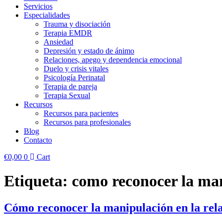
Servicios
Especialidades
Trauma y disociación
Terapia EMDR
Ansiedad
Depresión y estado de ánimo
Relaciones, apego y dependencia emocional
Duelo y crisis vitales
Psicología Perinatal
Terapia de pareja
Terapia Sexual
Recursos
Recursos para pacientes
Recursos para profesionales
Blog
Contacto
€
0,00
0
Cart
Etiqueta:
como reconocer la ma
Cómo reconocer la manipulación en la rela