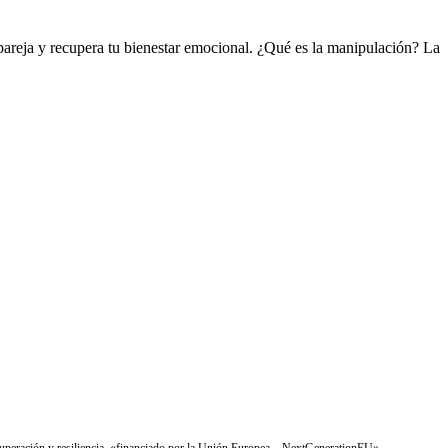
 pareja y recupera tu bienestar emocional. ¿Qué es la manipulación? La
ración y resiliencia. «financiado por la Unión Europea – NextGenerationEU»