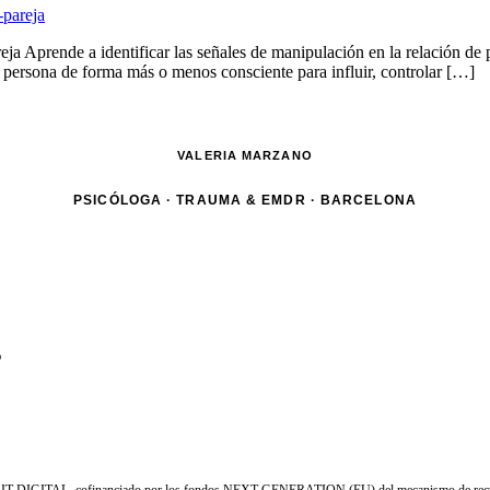
eja Aprende a identificar las señales de manipulación en la relación de
na persona de forma más o menos consciente para influir, controlar […]
VALERIA MARZANO
PSICÓLOGA · TRAUMA & EMDR · BARCELONA
D
a KIT DIGITAL, cofinanciado por los fondos NEXT GENERATION (EU) del mecanismo de recupe