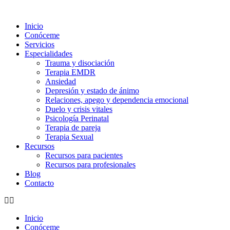
Ir
al
Inicio
contenido
Conóceme
Servicios
Especialidades
Trauma y disociación
Terapia EMDR
Ansiedad
Depresión y estado de ánimo
Relaciones, apego y dependencia emocional
Duelo y crisis vitales
Psicología Perinatal
Terapia de pareja
Terapia Sexual
Recursos
Recursos para pacientes
Recursos para profesionales
Blog
Contacto
Inicio
Conóceme